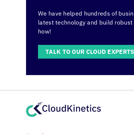
We have helped hundreds of busine
latest technology and build robust
how!
TALK TO OUR CLOUD EXPERT