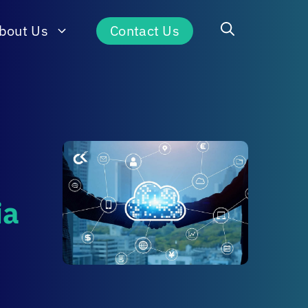
bout Us
Contact Us
ia