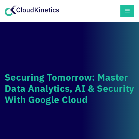
Skip
Men
to
content
Securing Tomorrow: Master
Data Analytics, AI & Security
With Google Cloud