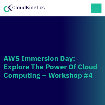
Skip
Men
to
content
AWS Immersion Day:
Explore The Power Of Cloud
Computing – Workshop #4